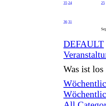
35
24
25
36
31
Se
DEFAULT
Veranstalt
Was ist los
Wöchentlic
Wöchentlic
All Categori