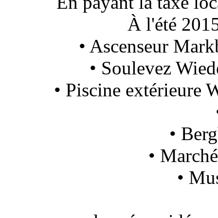
En payant la taxe loc
À l'été 2015
• Ascenseur Markb
• Soulevez Wiede
• Piscine extérieure
• Ber
• Marché
• Mus