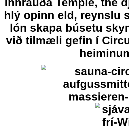
innrauða Temple,
the
d
hlý opinn eld,
reynslu s
lón
skapa búsetu sky
við tilmæli gefin í
Circ
heiminu