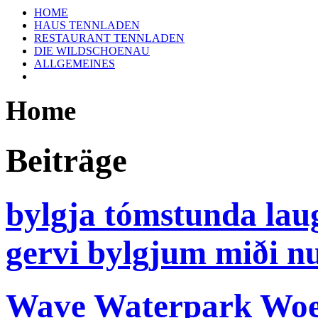
HOME
HAUS TENNLADEN
RESTAURANT TENNLADEN
DIE WILDSCHOENAU
ALLGEMEINES
Home
Beiträge
bylgja tómstunda laug
gervi bylgjum miði n
Wave Waterpark Woe