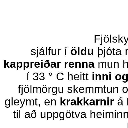
Fjölsk
sjálfur í
öldu
þjóta 
kappreiðar renna
mun h
í 33 ° C heitt
inni og
fjölmörgu skemmtun og
gleymt, en
krakkarnir
á
til að uppgötva heiminn 