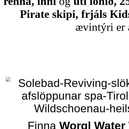
renna, inni
og
úti lónið, 
Pirate skipi, frjáls Ki
ævintýri er 
Finna
Worgl Water