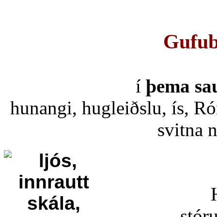
Gufub
í
þema sa
hunangi, hugleiðslu, ís, Ró
svitna 
stó