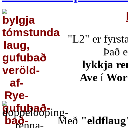
"L2" er fyrst
Það e
lykkja re
Ave
í
Wor
Með
"eldflaug