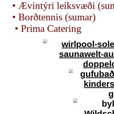
• Ævintýri leiksvæði (su
• Borðtennis (sumar)
• Prima Catering