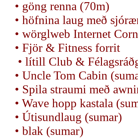
• göng renna (70m)
• höfnina laug með sjóræ
• wörglweb Internet Corn
• Fjör & Fitness forrit
• lítill Club & Félagsráðg
• Uncle Tom Cabin (suma
• Spila straumi með awni
• Wave hopp kastala (sum
• Útisundlaug (sumar)
• blak (sumar)