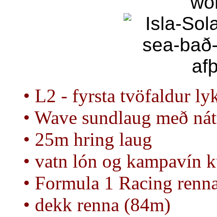
• L2 - fyrsta tvöfaldur l
• Wave sundlaug með nátt
• 25m hring laug
• vatn lón og kampavín 
• Formula 1 Racing renn
• dekk renna (84m)