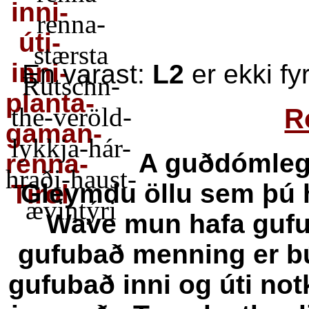
En varast:
L2
er ekki fy
R
A guðdómle
Gleymdu öllu sem þú h
Wave
mun hafa gufub
gufubað menning er 
gufubað
inni og úti no