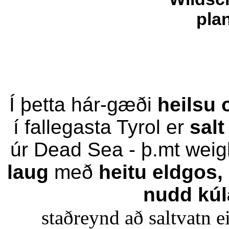
Í þetta hár-gæði
heilsu 
í fallegasta Tyrol er
salt
úr Dead Sea - þ.mt wei
laug
með
heitu eldgos,
nudd kú
staðreynd að saltvatn e