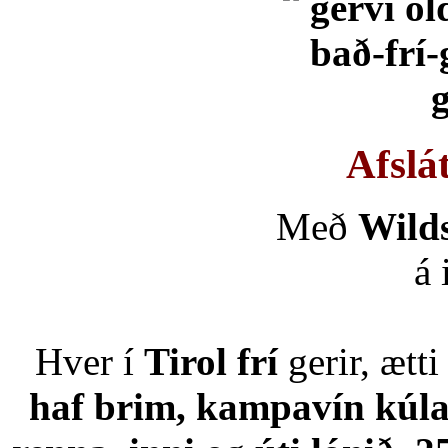
Afslá
Með
Wild
á
Hver í
Tirol frí
gerir, ætt
haf brim, kampavín kúl