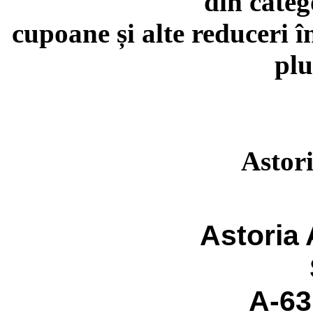
din categ
cupoane și alte reduceri î
plu
Astor
Astoria
A-63