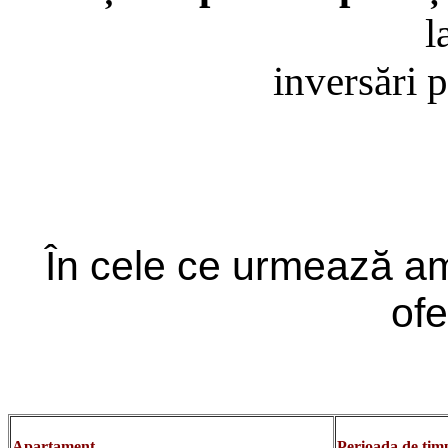
l
inversări 
În cele ce urmează am
ofe
Apartament
Perioada de tim