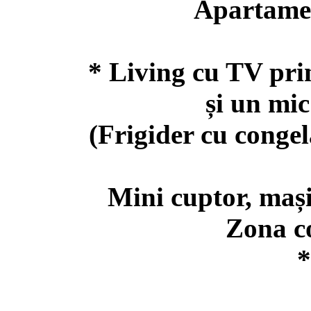
Apartamen
* Living cu TV prin
și un mic 
(Frigider cu congelat
Mini cuptor, mașină
Zona con
*