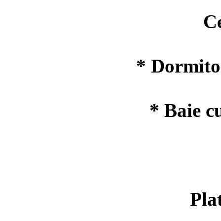
Ceain
* Dormitor
* Baie c
Pla