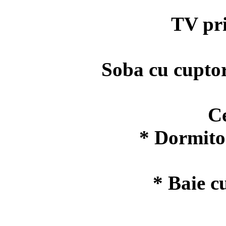
TV prin s
Soba cu cuptor, 
Ceain
* Dormitor
* Baie c