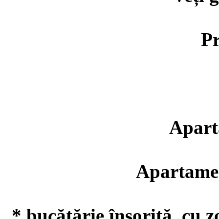
Pr
Aparta
Apartament 
* bucătărie însorită, cu z