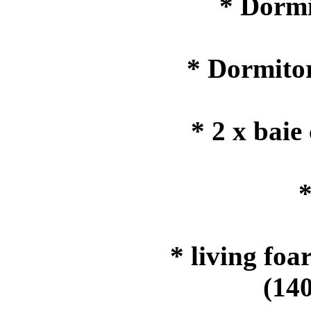
* Dormi
* Dormitor
* 2 x baie
*
* living foa
(140 x