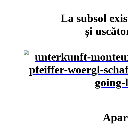
La subsol exis
și uscăto
Apar