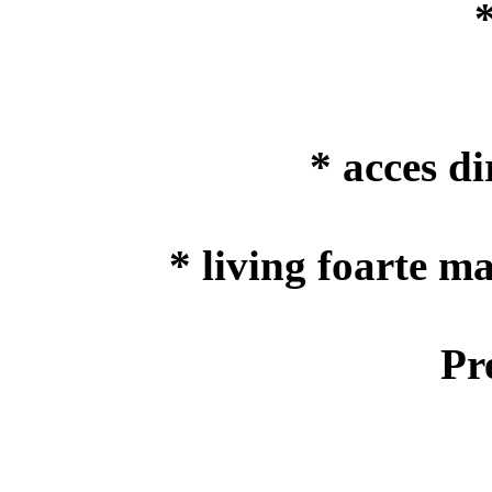
* acces di
* living foarte ma
Pr