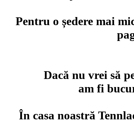
Pentru o ședere mai mică
pag
Dacă nu vrei să p
am fi bucur
În casa noastră Tennl