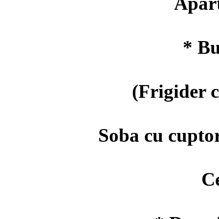
Aparta
* Bu
(Frigider cu
Soba cu cuptor, 
Ceain