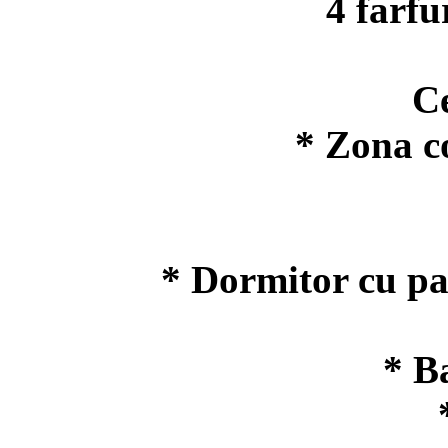
4 farfuri
Ceain
* Zona c
* Dormitor cu pat
* B