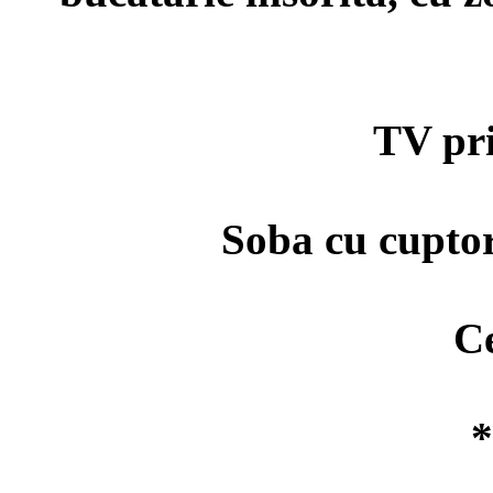
TV prin s
Soba cu cuptor, 
Ceain
*