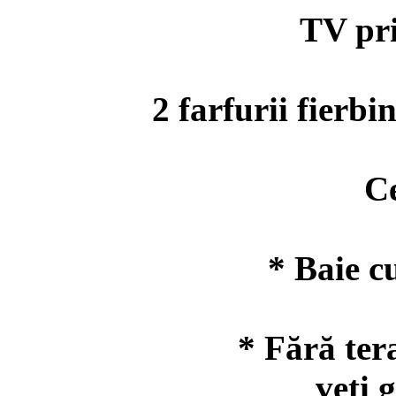
TV prin s
2 farfurii fierbin
Ceain
* Baie c
* Fără tera
veți gă