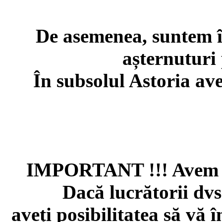
De asemenea, suntem în
așternuturi
În subsolul Astoria av
IMPORTANT !!! Avem o 
Dacă lucrătorii dvs.
aveți posibilitatea să vă 