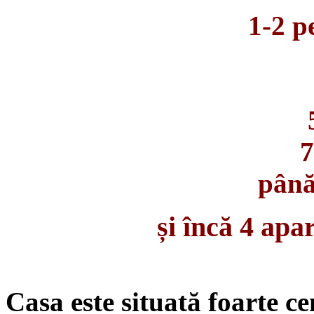
1-2 
7
până
și încă 4 ap
Casa este situată foarte c