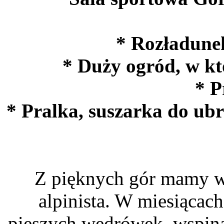
* Rozładunek
* Duży ogród, w k
* P
* Pralka, suszarka do ubr
Z pięknych gór mamy wsp
alpinista. W miesiącac
pieszych wędrówek, wspina