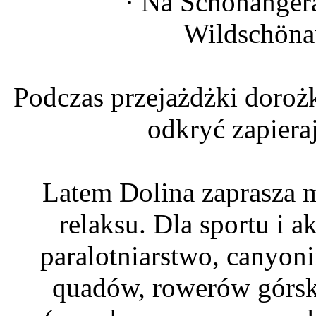
· Na Schönanger
Wildschönau,
Podczas przejażdżki doroż
odkryć zapiera
Latem Dolina zaprasza m
relaksu. Dla sportu i ak
paralotniarstwo, canyoni
quadów, rowerów górski