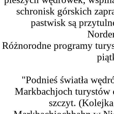
schronisk górskich zap
pastwisk są przytuln
Norder
Różnorodne programy turyst
piąt
"Podnieś światła wędró
Markbachjoch turystów 
szczyt. (Kolejka