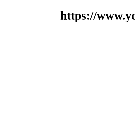
https://www.
Hotel room Apartment i
holiday rec