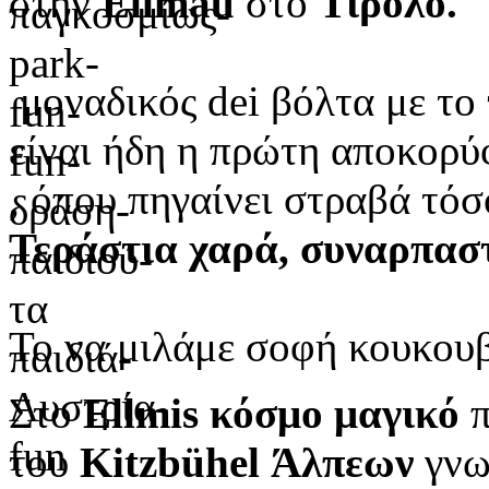
στην
Ellmau
στο
Τιρόλο.
μοναδικός dei βόλτα με το
είναι ήδη η πρώτη αποκορύ
, όπου πηγαίνει στραβά τόσ
Τεράστια χαρά, συναρπαστι
Το να μιλάμε σοφή κουκουβά
Στο
Ellmis κόσμο μαγικό
π
του
Kitzbühel Άλπεων
γνω