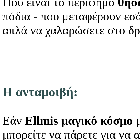
Πού είναι το περίφημο
θησ
πόδια - που μεταφέρουν εσά
απλά να χαλαρώσετε
στο δ
Η ανταμοιβή:
Εάν
Ellmis μαγικό κόσμο
μ
μπορείτε να πάρετε για να 