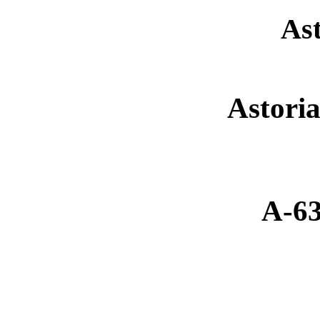
As
Astori
A-63