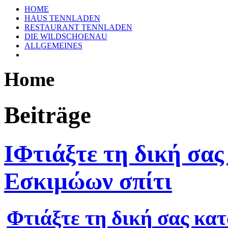
HOME
HAUS TENNLADEN
RESTAURANT TENNLADEN
DIE WILDSCHOENAU
ALLGEMEINES
Home
Beiträge
IΦτιάξτε τη δική σας
Εσκιμώων σπίτι
Φτιάξτε τη δική
σας κα