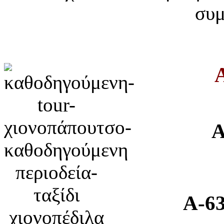
συμ
A
A-63