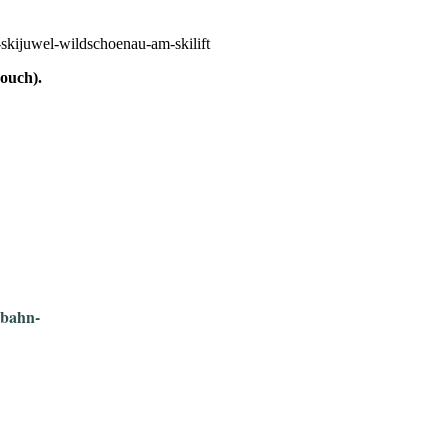
Couch).
gbahn-