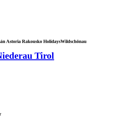
án Astoria Rakousko HolidaysWildschönau
iederau Tirol