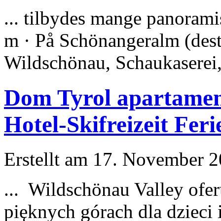
... tilbydes mange panorami
m · På Schönangeralm (desti
Wildschönau, Schaukaserei, 
Dom Tyrol apartamen
Hotel-Skifreizeit Fe
Erstellt am 17. November 20
... Wildschönau Valley ofe
pięknych górach dla dzie