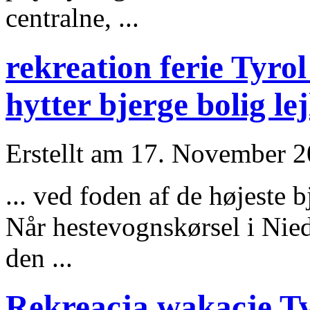
centralne, ...
rekreation ferie Tyr
hytter bjerge bolig le
Erstellt am 17. November 20
... ved foden af ​​de hø
jest
e b
Når hestevognskørsel i Nie
den ...
Rekreacja wakacje Ty