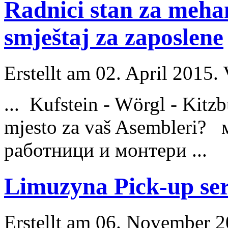
Radnici stan za mehan
smještaj za zaposlene
Erstellt am 02. April 2015. 
... Kufstein - Wörgl - Kitzb
m
jest
o za vaš Asembleri?
работници и монтери ...
Limuzyna Pick-up ser
Erstellt am 06. November 20