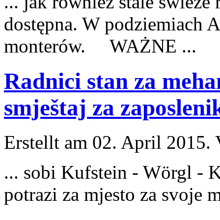
... jak również stale świeże
dostępna. W podziemiach As
monterów. WAŻNE ...
Radnici stan za mehan
smještaj za zaposleni
Erstellt am 02. April 2015. 
... sobi Kufstein - Wörgl - 
potrazi za m
jest
o za svoje