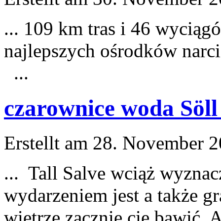
... 109 km tras i 46 wycią
najlepszych ośrodków narci
...
czarownice woda Söll
Erstellt am 28. November 2
... Tall Salve wciąż wyzna
wydarzeniem
jest
a także gr
wietrze zacznie cię bawić. 