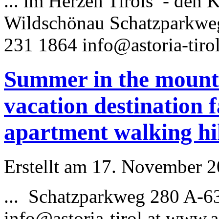
... im Herzen Tirols - den
Wildschönau Schatzparkwe
231 1864
info@astoria
-tirol
Summer in the mounta
vacation destination 
apartment walking hi
Erstellt am 17. November 20
... Schatzparkweg 280 A-6
info@astoria
-tirol.at www.a